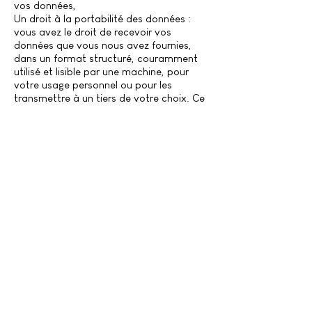
vos données,
Un droit à la portabilité des données :
vous avez le droit de recevoir vos
données que vous nous avez fournies,
dans un format structuré, couramment
utilisé et lisible par une machine, pour
votre usage personnel ou pour les
transmettre à un tiers de votre choix. Ce
droit ne s’applique que lorsque le
traitement de vos données est basé sur
votre consentement, sur un contrat ou
que ce traitement est effectué par des
moyens automatisés,
Un droit d’opposition au traitement :
vous avez le droit de vous opposer à
tout moment au traitement de vos
données pour les traitements basés sur
notre intérêt légitime, une mission
d’intérêt public et ceux à des fins de
prospection commerciale. Ceci n’est pas
un droit absolu et nous pouvons pour des
raisons légales ou légitimes refuser votre
demande d’opposition,
Le droit de retirer votre consentement à